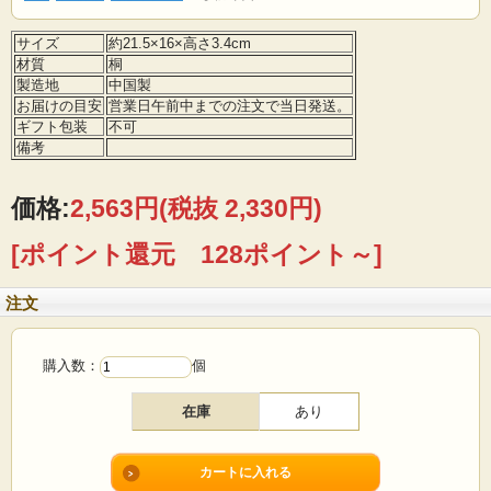
サイズ
約21.5×16×高さ3.4cm
材質
桐
製造地
中国製
お届けの目安
営業日午前中までの注文で当日発送。
ギフト包装
不可
備考
価格:
2,563円
(税抜 2,330円)
[ポイント還元 128ポイント～]
注文
購入数：
個
在庫
あり