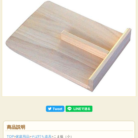
商品説明
TOP
>
家庭用品
>
そば打ち道具
>こま板（小）