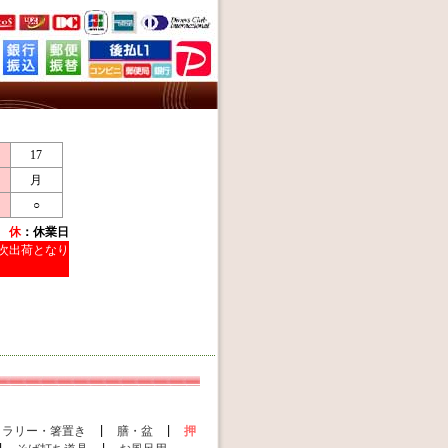
17
月
○
日
休
：休業日
順次出荷となり
トラリー・箸置き
|
膳・盆
|
押