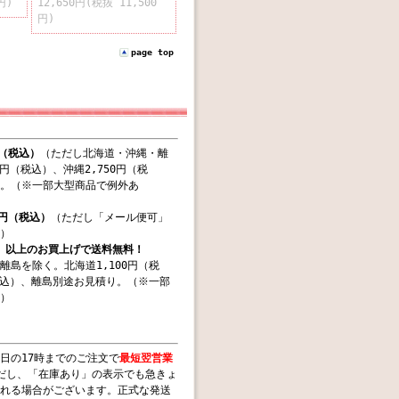
円)
12,650円(税抜 11,500
円)
page top
円（税込）
（ただし北海道・沖縄・離
0円（税込）、沖縄2,750円（税
。（※一部大型商品で例外あ
0円（税込）
（ただし「メール便可」
）
込）以上のお買上げで送料無料！
離島を除く。北海道1,100円（税
（税込）、離島別途お見積り。（※一部
）
日の17時までのご注文で
最短翌営業
だし、「在庫あり」の表示でも急きょ
れる場合がございます。正式な発送