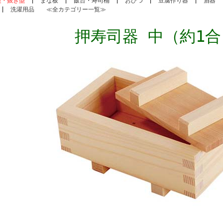
型・抜き型
|
まな板
|
飯台・寿司桶
|
おひつ
|
豆腐作り器
|
酒器
|
洗濯用品
≪全カテゴリー一覧≫
押寿司器 中（約1合