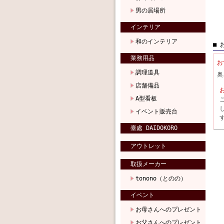
男の居場所
インテリア
和のインテリア
■ 
業務用品
お
調理道具
奥
店舗備品
A型看板
イベント販売台
臺處 DAIDOKORO
アウトレット
取扱メーカー
tonono（とのの）
イベント
お母さんへのプレゼント
お父さんへのプレゼント