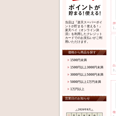
当店は『楽天スーパーポイ
押
ントが貯まる！使える！』
1
楽天ペイ（オンライン決
済）を利用したクレジット
カードでのお支払いがご利
用いただけます。
価格から商品を探す
1500円未満
白
1500円以上3000円未満
3
3000円以上5000円未満
5000円以上1万円未満
1万円以上
営業日のお知らせ
＜
2026年8月
＞
檜
日
月
火
水
木
金
土