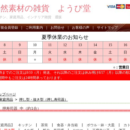
天然素材の雑貨 ようび堂
チン、家庭用品、インテリア雑貨 通販
新規会員登録
｜
ご利用案内
｜
お問合せ
｜
お客様の声
｜
サイトマップ
夏季休業のお知らせ
8
9
10
11
12
13
14
15
16
土
日
月
火
水
木
金
土
日
休
休
○
休
休
休
休
休
休
○：営業
17時までのご注文は8/10（月）発送、それ以降のご注文は休み明け8/17（月）以降の
期間中もご注文は24時間承っております。
ップページ
家庭用品
>
押し型・抜き型（押し寿司器）
押寿司器 中（約1合）
家庭用品】
キッチン
|
茶筒
|
食器・弁当箱
|
ボウル・鉢・大皿
|
カ