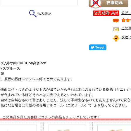
返品
拡大表示
この
友達
ズ/外寸約18×10.5×高さ7cm
質/スプルース
本製
蓋、底板の桟はステンレス釘でとめてあります。
の表面にベトつきのようなものが出ていたらそれは木に含まれている樹脂（ヤニ）が
ニが含まれているほどその木は丈夫であるといわれています。
ニ自体は自然なもので害はありません。決して不衛生なものでもありませんので安心
一気になる場合は市販の消毒用アルコール（エタノール）で ふき取ってください。
この商品を見たお客様はコチラの商品もチェックしています！