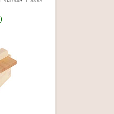
|
そば打ち道具
|
お風呂用
）