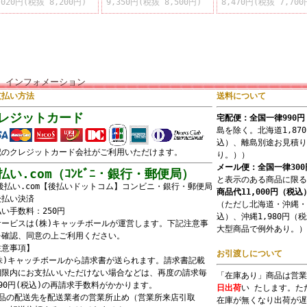
,020円(税抜 8,200円)
9,350円(税抜 8,500円)
8,470円(税抜 7,700
インフォメーション
支払い方法
送料について
レジットカード
宅配便：全国一律990
島を除く。北海道1,87
込）、離島別途お見積り
記のクレジットカード会社がご利用いただけます。
り。））
メール便：全国一律30
払い.com（ｺﾝﾋﾞﾆ・銀行・郵便局）
と表示のある商品に限る
商品代11,000円（税
（ただし北海道・沖縄・
い手数料：250円
込）、沖縄1,980円
サービスは(株)キャッチボールが運営します。下記注意事
大型商品で例外あり。）
を確認、同意の上ご利用ください。
注意事項】
お引渡しについて
(株)キャッチボールから請求書が送られます。請求書記載
期限内にお支払いいただけない場合などは、再度の請求毎
「在庫あり」商品は営業
90円(税込)の再請求手数料がかかります。
日出荷
い たします。た
商品の配送先を配送業者の営業所止め（営業所来店引取
在庫が無くなり出荷が遅