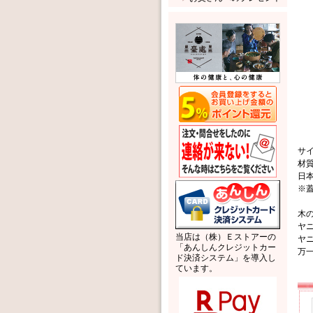
サイ
材
日
※
木
ヤ
当店は（株）Ｅストアーの
ヤ
「あんしんクレジットカー
万
ド決済システム」を導入し
ています。