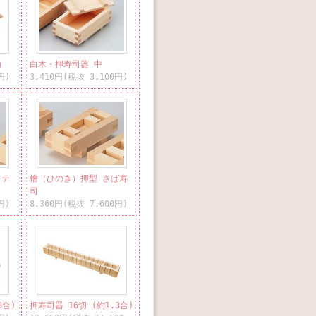
）
白木・押寿司器 中
円)
3,410円(税抜 3,100円)
ッテ
檜（ひのき）押型 さば寿
司
円)
8,360円(税抜 7,600円)
8合)
押寿司器 16切 (約1.3合)