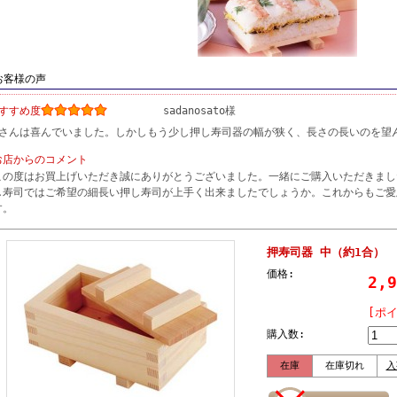
お客様の声
すすめ度
sadanosato様
さんは喜んでいました。しかしもう少し押し寿司器の幅が狭く、長さの長いのを望
お店からのコメント
この度はお買上げいただき誠にありがとうございました。一緒にご購入いただきまし
し寿司ではご希望の細長い押し寿司が上手く出来ましたでしょうか。これからもご愛
す。
押寿司器 中（約1合）
価格:
2,
[ポ
購入数:
在庫
在庫切れ
入