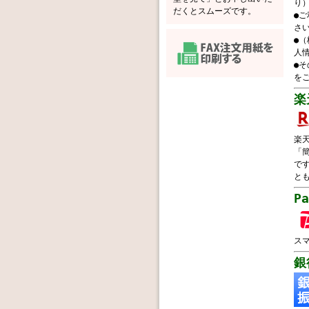
り
だくとスムーズです。
●
さ
●
人
●
を
楽
楽
「
で
と
P
スマ
銀