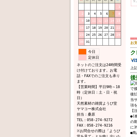
9
1
2
3
4
5
6
7
8
9
10
11
12
13
14
15
16
17
18
19
20
21
22
23
24
25
26
27
28
29
30
31
お
ク
今日
定休日
ネットのご注文は24時間受
上
け付けております。お電
話・FAXでのご注文も承り
後
ます。
【営業時間】平日9時～18
時（定休日：土・日・祝
後払
日）
当
天然素材の雑貨ようび堂
項
ヤマコー株式会社
【
担当：桑原
●
TEL：058-274-9272
の
FAX：058-274-9216
に3
※お問合せの際は「ようび
●
堂を見て」とお申し出いた