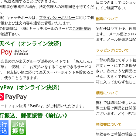
）、転送依頼することはできません。
日につきましてはショッ
ご利用者が未成年の場合、法定代理人の利用同意を得てくだ
にてご確認下さい。
い。
（株）キャッチボールは、
プライバシーポリシー
に応じて個
配送について
情報および注文内容を適切に管理いたします。
その他詳細は、(株)キャッチボールのサービス
ご利用規約
宅配便はヤマト便、佐川
ご確認下さい。
ます。 メール便はクロ
ます。メール便発送は配
天ペイ（オンライン決済）
ラッピングについて
一部の商品にてギフト包
天会員の方が楽天グループ以外のサイトでも 「あんしん」
注文カートにてご選択が
簡単」「便利」に、お支払いをすることができるサービス
さい。次のような商品は
す。 お支払い額に応じて楽天スーパーポイントを貯めるこ
せん。大きくて包めない
も、使うこともできます。
箱に入っておらず包むこ
ayPay（オンライン決済）
梱包について
弊社では環境に優しいエ
ートフォン決済「PayPay」がご利用いただけます。
際にお届け商品とは関係
ございます。どう ぞご
行振込、郵便振替《前払い》
領収書について
領収書をご希望の場合は