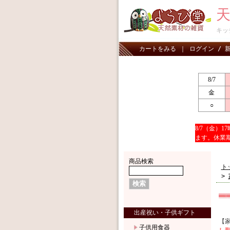
キッ
カートをみる
｜
ログイン / 
8/7
金
○
8/7（金）
ます。休業
商品検索
ト
>
出産祝い・子供ギフト
【
子供用食器