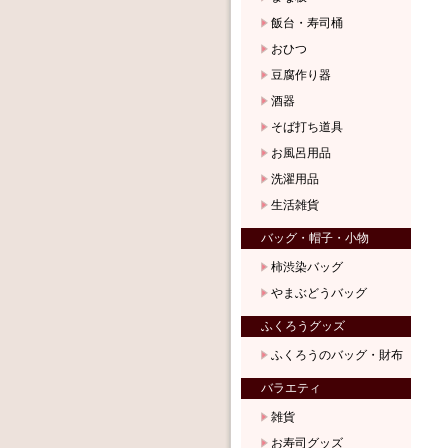
飯台・寿司桶
おひつ
豆腐作り器
酒器
そば打ち道具
お風呂用品
洗濯用品
生活雑貨
バッグ・帽子・小物
柿渋染バッグ
やまぶどうバッグ
ふくろうグッズ
ふくろうのバッグ・財布
バラエティ
雑貨
お寿司グッズ