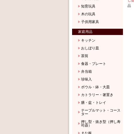
し
品
知育玩具
木の玩具
子供用家具
家庭用品
キッチン
おしぼり皿
茶筒
食器・プレート
弁当箱
珍味入
ボウル・鉢・大皿
カトラリー・箸置き
膳・盆・トレイ
テーブルマット・コース
ター
押し型・抜き型（押し寿
司器）
まな板