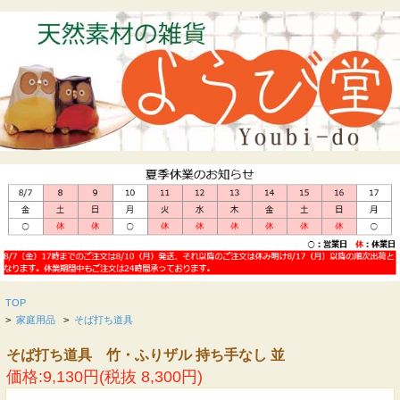
TOP
>
家庭用品
>
そば打ち道具
そば打ち道具 竹・ふりザル 持ち手なし 並
価格:9,130円(税抜 8,300円)